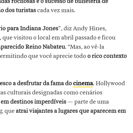
das rochosas e o sucesso de bilheteria de
o dos turistas
cada vez mais.
io para Indiana Jones
”, diz Andy Hines,
que visitou o local em abril passado e ficou
saparecido Reino Nabateu
. “Mas, ao vê-la
permitindo que você aprecie todo
o rico contexto
nesco a desfrutar da fama do
cinema
. Hollywood
has culturais designadas como cenários
 em destinos imperdíveis
— parte de uma
g
, que
atrai viajantes a lugares que aparecem em