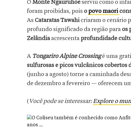
O
Monte Ngauruhoe
serviu como o infa
foram proibidas, pois
o
povo maori
cons
As
Cataratas Tawahi
criaram o cenário p
profundo significado da região para
os 
Zelândia
acrescenta
profundidade cultu
A
Tongariro Alpine Crossing
é uma grat
sulfurosas e picos vulcânicos cobertos 
(junho a agosto) torne a caminhada des
de dezembro a fevereiro — oferecem u
(
Você pode se interessar:
Explore o mun