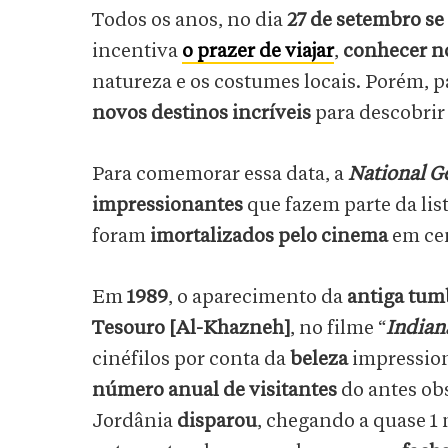
Todos os anos, no dia
27 de setembro se
incentiva
o prazer de viajar
,
conhecer no
natureza e os costumes locais. Porém, 
novos destinos incríveis
para descobrir
Para comemorar essa data, a
National G
impressionantes
que fazem parte da lis
foram
imortalizados pelo cinema
em ce
Em
1989
, o aparecimento da
antiga tum
Tesouro [Al-Khazneh]
, no filme “
Indian
cinéfilos por conta da
beleza
impression
número anual de visitantes
do antes ob
Jordânia
disparou
, chegando a quase 1 