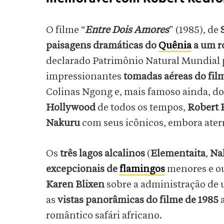
O filme “
Entre Dois Amores
” (1985), de
paisagens dramáticas do
Quênia
a um r
declarado Patrimônio Natural Mundial 
impressionantes
tomadas aéreas do fil
Colinas Ngong e, mais famoso ainda, do
Hollywood
de todos os tempos,
Robert 
Nakuru
com seus icônicos, embora aterr
Os
três lagos alcalinos
(
Elementaita
,
Na
excepcionais de
flamingos
menores e ou
Karen Blixen
sobre a administração de
as
vistas panorâmicas do filme de 1985
a
romântico safári africano.