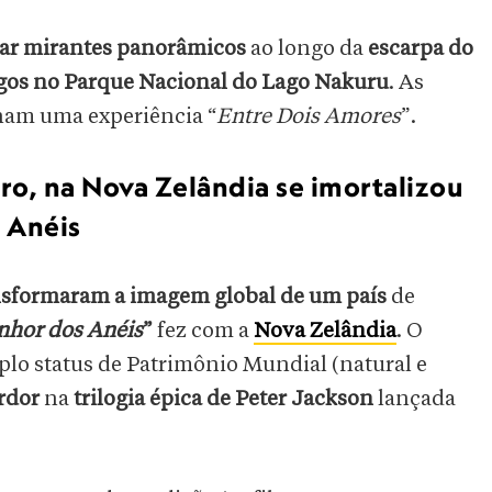
iar mirantes panorâmicos
ao longo da
escarpa do
gos no Parque Nacional do Lago Nakuru
. As
nam uma experiência “
Entre Dois Amores
”.
ro, na Nova Zelândia se imortalizou
 Anéis
ansformaram a imagem global de um país
de
nhor dos Anéis
”
fez com a
Nova Zelândia
. O
lo status de Patrimônio Mundial (natural e
ordor
na
trilogia épica de Peter Jackson
lançada