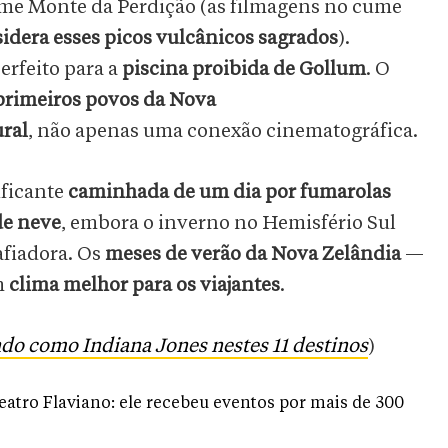
me Monte da Perdição (as filmagens no cume
idera esses picos vulcânicos sagrados
).
erfeito para a
piscina proibida de Gollum
. O
primeiros povos da Nova
ral
, não apenas uma conexão cinematográfica.
ificante
caminhada de um dia por fumarolas
de neve
, embora o inverno no Hemisfério Sul
afiadora. Os
meses de verão da Nova Zelândia
—
m
clima melhor para os viajantes
.
do como Indiana Jones nestes 11 destinos
)