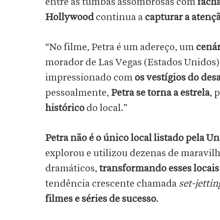
entre as tumbas assombrosas com
facha
Hollywood
continua a
capturar a atençã
“No filme, Petra é um adereço, um
cenár
morador de Las Vegas (Estados Unidos), 
impressionado com
os vestígios do de
pessoalmente,
Petra se torna a estrela
, 
histórico
do local.”
Petra não é o único local listado pela U
explorou e utilizou dezenas de maravil
dramáticos,
transformando esses locais
tendência crescente chamada
set-jettin
filmes e séries de sucesso
.