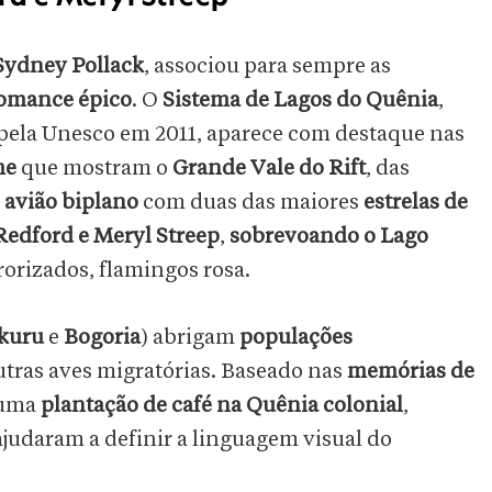
Sydney Pollack
, associou para sempre as
omance épico
. O
Sistema de Lagos do Quênia
,
pela Unesco em 2011, aparece com destaque nas
me
que mostram o
Grande Vale do Rift
, das
avião biplano
com duas das maiores
estrelas de
Redford e Meryl Streep
,
sobrevoando o Lago
orizados, flamingos rosa.
kuru
e
Bogoria
) abrigam
populações
tras aves migratórias. Baseado nas
memórias de
 uma
plantação de café na Quênia colonial
,
judaram a definir a linguagem visual do