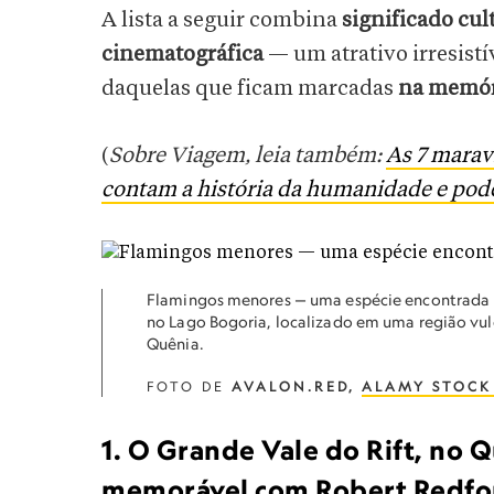
A lista a seguir combina
significado cul
cinematográfica
— um atrativo irresistí
daquelas que ficam marcadas
na memór
(
Sobre Viagem, leia também:
As 7 maravi
contam a história da humanidade e pode
Flamingos menores — uma espécie encontrada na
no Lago Bogoria, localizado em uma região vulc
Quênia.
FOTO DE
AVALON.RED,
ALAMY STOCK
1. O Grande Vale do Rift, no 
memorável com Robert Redfo