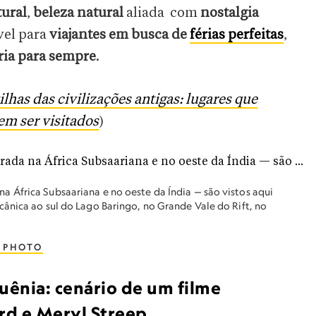
tural
,
beleza natural
aliada com
nostalgia
vel para
viajantes em busca de
férias perfeitas
,
ia para sempre
.
lhas das civilizações antigas: lugares que
m ser visitados
)
 África Subsaariana e no oeste da Índia — são vistos aqui
ânica ao sul do Lago Baringo, no Grande Vale do Rift, no
 PHOTO
Quênia: cenário de um filme
rd e Meryl Streep