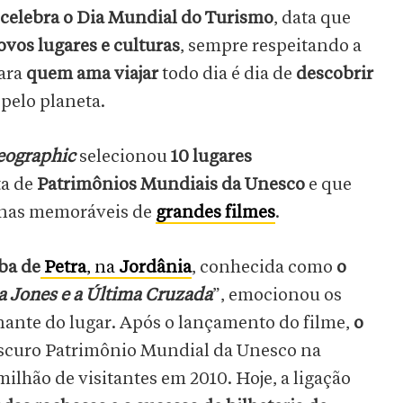
 celebra o Dia Mundial do Turismo
, data que
vos lugares e culturas
, sempre respeitando a
para
quem ama viajar
todo dia é dia de
descobrir
 pelo planeta.
eographic
selecionou
10 lugares
ta de
Patrimônios Mundiais da Unesco
e que
nas memoráveis de
grandes filmes
.
ba de
Petra
, na
Jordânia
, conhecida como
o
a Jones e a Última Cruzada
”, emocionou os
ante do lugar. Após o lançamento do filme,
o
scuro Patrimônio Mundial da Unesco na
milhão de visitantes em 2010. Hoje, a ligação