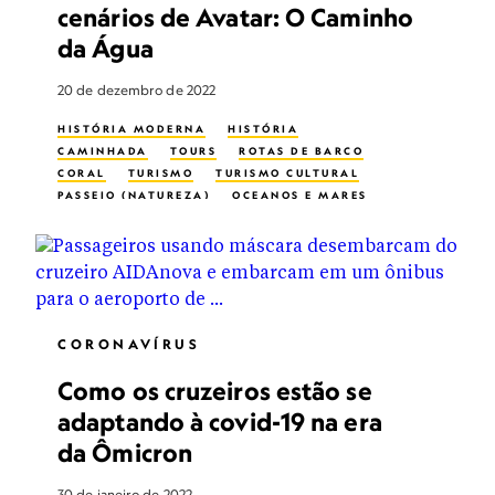
cenários de Avatar: O Caminho
da Água
20 de dezembro de 2022
HISTÓRIA MODERNA
HISTÓRIA
CAMINHADA
TOURS
ROTAS DE BARCO
CORAL
TURISMO
TURISMO CULTURAL
PASSEIO (NATUREZA)
OCEANOS E MARES
MAR PROFUNDO
MEIO AMBIENTE
ECOTURISMO
SUSTENTABILIDADE
PRESERVAÇÃO DO HABITAT
ILHAS
HISTÓRIA VIVA
SANTURÁRIO MARÍTIMO
VIDA NOS OCEANOS
ARRECIFE
MERGULHO
TURISMO SUSTENTÁVEL
CORONAVÍRUS
CIRCUITOS A PÉ
MULHERES NA CONSERVAÇÃO
Como os cruzeiros estão se
adaptando à covid-19 na era
da Ômicron
30 de janeiro de 2022