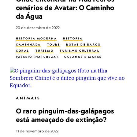
cenários de Avatar: O Caminho
da Água
20 de dezembro de 2022
HISTÓRIA MODERNA
HISTÓRIA
CAMINHADA
TOURS
ROTAS DE BARCO
CORAL
TURISMO
TURISMO CULTURAL
PASSEIO (NATUREZA)
OCEANOS E MARES
MAR PROFUNDO
MEIO AMBIENTE
ECOTURISMO
SUSTENTABILIDADE
PRESERVAÇÃO DO HABITAT
ILHAS
HISTÓRIA VIVA
SANTURÁRIO MARÍTIMO
VIDA NOS OCEANOS
ARRECIFE
MERGULHO
TURISMO SUSTENTÁVEL
ANIMAIS
CIRCUITOS A PÉ
MULHERES NA CONSERVAÇÃO
O raro pinguim-das-galápagos
está ameaçado de extinção?
11 de novembro de 2022