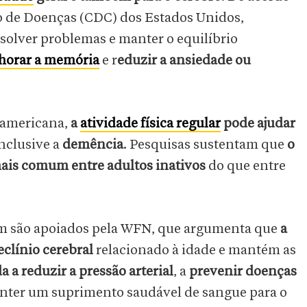
o de Doenças (CDC) dos Estados Unidos,
esolver problemas e manter o equilíbrio
horar a memória
e r
eduzir a ansiedade ou
e-americana,
a
atividade física regular
pode ajudar
inclusive a
demência
. Pesquisas sustentam que
o
mais comum entre adultos inativos
do que entre
 são apoiados pela WFN, que argumenta que
a
eclínio cerebral
relacionado à idade e mantém as
 a reduzir a pressão arterial
, a
prevenir doenças
nter um suprimento saudável de sangue para o