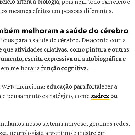
cício altera a biologia
, pois nem todo exercício é
os mesmos efeitos em pessoas diferentes.
também melhoram a saúde do cérebro
efícios para a saúde do cérebro. De acordo com a
 que atividades criativas, como pintura e outras
umento, escrita expressiva ou autobiográfica e
em melhorar a
função cognitiva
.
, a WFN menciona:
educação para fortalecer a
m o pensamento estratégico, como
xadrez
ou
timulamos nosso sistema nervoso, geramos redes,
oza, neurologista argentino e mestre em