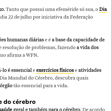
xo
. Tanto que possui uma efeméride só sua, o
Dia
ia 22 de julho por iniciativa da Federação
ões humanas diárias
e é
a base da capacidade de
de resolução de problemas, fazendo
a vida dos
omo afirma a WFN.
-lo é essencial
e
exercícios físicos
e
atividades
 Dia Mundial do Cérebro, descubra quais
 órgão
tão essencial para a vida.
de do cérebro
 saúde
geral
e também para o cérebro
. De acordo