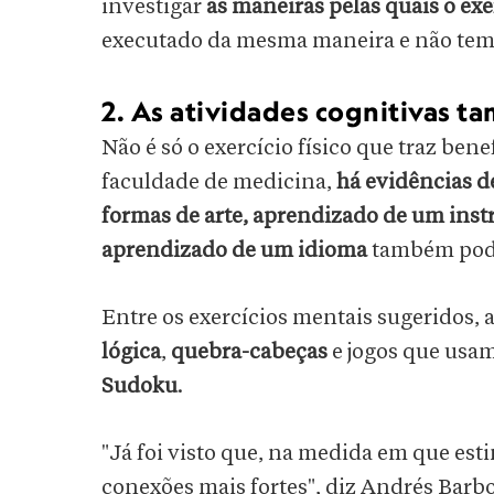
investigar
as maneiras pelas quais o exer
executado da mesma maneira e não tem 
2. As atividades cognitivas 
Não é só o exercício físico que traz ben
faculdade de medicina,
há evidências de
formas de arte, aprendizado de um instr
aprendizado de um idioma
também pod
Entre os exercícios mentais sugeridos
lógica
,
quebra-cabeças
e jogos que usa
Sudoku
.
"Já foi visto que, na medida em que es
conexões mais fortes", diz Andrés Barb