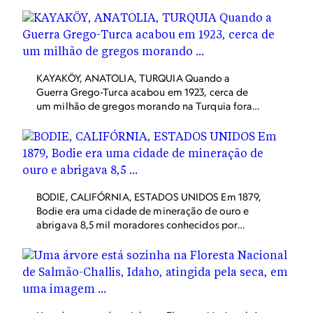
KAYAKÖY, ANATOLIA, TURQUIA Quando a
Guerra Grego-Turca acabou em 1923, cerca de
um milhão de gregos morando na Turquia foram
repatriados, e Kayaköy, um povoado grego com
quase 2.000 residentes a oeste da Turquia, foi
abandonado. Os restos da vila – incluindo
centenas de casas em ruínas e duas igrejas
Ortodoxas Gregas – são preservados como local
histórico. Dica de viagem: Fethiye, a quase 5
BODIE, CALIFÓRNIA, ESTADOS UNIDOS Em 1879,
quilômetros ao norte de Kayaköy, é a cidade
Bodie era uma cidade de mineração de ouro e
mais próxima.
abrigava 8,5 mil moradores conhecidos por
tiroteios e brigas. Em uma década, as minas
estavam praticamente esgotadas e a população
entrou um declínio constante que terminou em
total abandono. Os 150 edifícios remanescentes
estão como os moradores os deixaram. Dica de
viagem: Bodie é um Parque Estadual Histórico