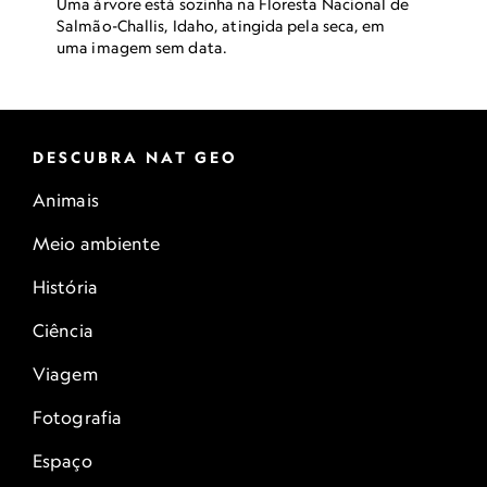
Uma árvore está sozinha na Floresta Nacional de
da Califórnia, a 11 quilômetros ao sul da cidade
Salmão-Challis, Idaho, atingida pela seca, em
de Bridgeport.
uma imagem sem data.
DESCUBRA NAT GEO
Animais
Meio ambiente
História
Ciência
Viagem
Fotografia
Espaço