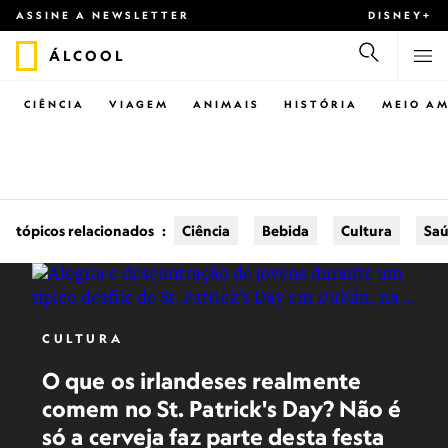
ASSINE A NEWSLETTER
DISNEY+
ÁLCOOL
CIÊNCIA
VIAGEM
ANIMAIS
HISTÓRIA
MEIO AM
tópicos relacionados
:
Ciência
Bebida
Cultura
Sa
CULTURA
O que os irlandeses realmente
comem no St. Patrick's Day? Não é
só a cerveja faz parte desta festa