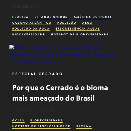
25 de julho de 2022
FLÓRIDA
ESTADOS UNIDOS
AMÉRICA DO NORTE
OCEANO ATLÂNTICO
POLUIÇÃO
ALGA
POLUIÇÃO DA ÁGUA
EFLORESCÊNCIA ALGAL
BIODIVERSIDADE
HOTSPOT DE BIODIVERSIDADE
BIOLUMINESCÊNCIA
MICROBIOLOGIA
VIAGENS EM FAMÍLIA
BIODIVERSIDADE MARINHA
BIÓLOGOS MARINHOS
BIOLOGIA MARINHA
PLÂNCTON
LIXO TÓXICO
PLANETA POSSIVEL
ESPECIAL CERRADO
Por que o Cerrado é o bioma
mais ameaçado do Brasil
13 de dezembro de 2021
GOIÁS
BIODIVERSIDADE
HOTSPOT DE BIODIVERSIDADE
SAVANA