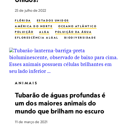
25 de julho de 2022
FLÓRIDA
ESTADOS UNIDOS
AMÉRICA DO NORTE
OCEANO ATLÂNTICO
POLUIÇÃO
ALGA
POLUIÇÃO DA ÁGUA
EFLORESCÊNCIA ALGAL
BIODIVERSIDADE
HOTSPOT DE BIODIVERSIDADE
BIOLUMINESCÊNCIA
MICROBIOLOGIA
VIAGENS EM FAMÍLIA
BIODIVERSIDADE MARINHA
BIÓLOGOS MARINHOS
BIOLOGIA MARINHA
PLÂNCTON
LIXO TÓXICO
PLANETA POSSIVEL
ANIMAIS
Tubarão de águas profundas é
um dos maiores animais do
mundo que brilham no escuro
11 de março de 2021