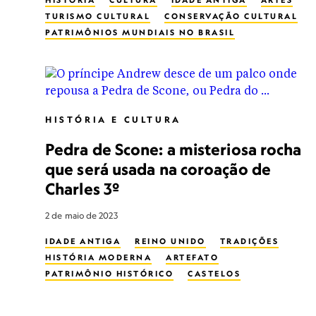
HISTÓRIA
CULTURA
IDADE ANTIGA
ARTES
TURISMO CULTURAL
CONSERVAÇÃO CULTURAL
PATRIMÔNIOS MUNDIAIS NO BRASIL
PATRIMÔNIO HISTÓRICO
WORLD HERITAGE
PETRÓGLIFO
AUSTRÁLIA OCIDENTAL
HISTÓRIA E CULTURA
Pedra de Scone: a misteriosa rocha
que será usada na coroação de
Charles 3º
2 de maio de 2023
IDADE ANTIGA
REINO UNIDO
TRADIÇÕES
HISTÓRIA MODERNA
ARTEFATO
PATRIMÔNIO HISTÓRICO
CASTELOS
REABILITAÇÃO
LENDAS
ROYALTY