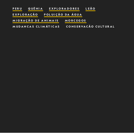
PERU
QUÊNIA
EXPLORADORES
LEÃO
EXPLORAÇÃO
POLUIÇÃO DA ÁGUA
MIGRAÇÃO DE ANIMAIS
MORCEGOS
MUDANÇAS CLIMÁTICAS
CONSERVAÇÃO CULTURAL
TURISMO CULTURAL
DESFLORESTAÇÃO
MEIO AMBIENTE
GELEIRA
SANTUÁRIO
IMPÉRIO INCA
CAÇA FURTIVA
EXPLORAÇÃO FLORESTAL
ALPINISMO
ALPINISTAS
MONTANHA
RIO
LUGAR SELVAGEM
MULHERES NA CONSERVAÇÃO