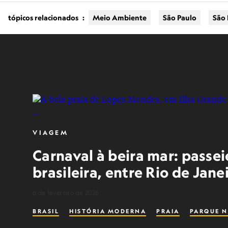
tópicos relacionados
:
Meio Ambiente
São Paulo
São 
VIAGEM
Carnaval à beira mar: passei
brasileira, entre Rio de Jane
6 de fevereiro de 2026
BRASIL
HISTÓRIA MODERNA
PRAIA
PARQUE N