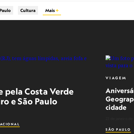
Paulo
Cultura
Mais
VIAGEM
e pela Costa Verde
Aniversá
Geographi
iro e São Paulo
cidade
23 de janeiro de
ACIONAL
SÃO PAULO